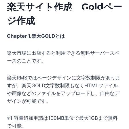
内
楽天サイト作成 Goldペー
リプリ株式会社 REPRI.CO
容
ジ作成
を
ス
キ
Chapter 1.楽天GOLDとは
ッ
プ
楽天市場に出店すると利用できる無料サーバースペ
ースのことです。
楽天RMSではページデザインに文字数制限がありま
すが、楽天GOLD文字数制限もなく
HTMLファイル
や画像などのファイルをアップロードし、自由なデ
ザインが可能です。
※1 容量追加申請は100MB単位で最大1GBまで無料
で可能。